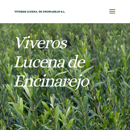
Viveros
Lucena de
Encinarejo